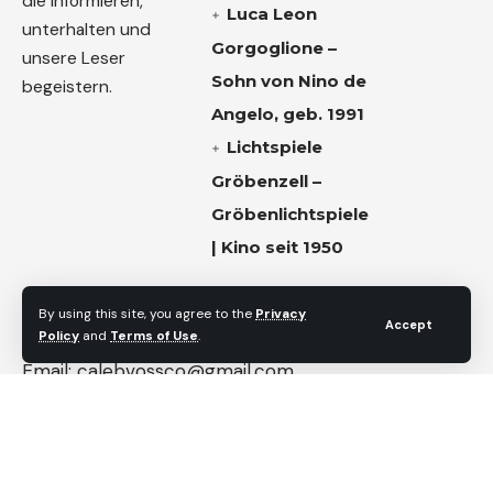
die informieren,
Luca Leon
unterhalten und
Gorgoglione –
unsere Leser
Sohn von Nino de
begeistern.
Angelo, geb. 1991
Lichtspiele
Gröbenzell –
Gröbenlichtspiele
| Kino seit 1950
Kontaktieren Sie uns
By using this site, you agree to the
Privacy
Accept
Policy
and
Terms of Use
.
Email:
calebvossco@gmail.com
Follow US