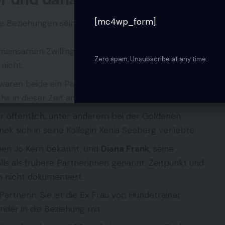
[mc4wp_form]
Beziehungen sein Privatleben, in zeitlicher
emeinsamen Zwillingstöchter Klara-Magdalena und
Zero spam, Unsubscribe at any time.
nicht.
 waren beide ein Paar. Ein gemeinsames Kind gibt es
 in dieser Zeit an seiner Seite auf.
ar öffentlich, unter anderem bei der Goldenen
ek sich in seine Kollegin Xenia Seeberg verliebte.
men Jo Kern bekannt, und
Diana Frank
, seine
lls als frühere Partnerinnen genannt. Zeitpunkt und
h nicht dokumentiert.
e Partnerin. Sie ist die Ex Frau von Hundetrainer
nder in die Beziehung mit.