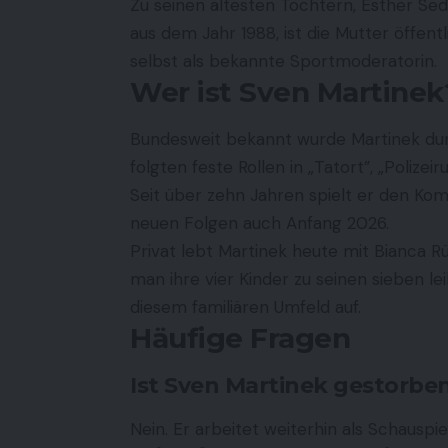
Zu seinen ältesten Töchtern, Esther Sed
aus dem Jahr 1988, ist die Mutter öffent
selbst als bekannte Sportmoderatorin.
Wer ist Sven Martinek
Bundesweit bekannt wurde Martinek durc
folgten feste Rollen in „Tatort”, „Polizei
Seit über zehn Jahren spielt er den Komm
neuen Folgen auch Anfang 2026.
Privat lebt Martinek heute mit Bianca 
man ihre vier Kinder zu seinen sieben le
diesem familiären Umfeld auf.
Häufige Fragen
Ist Sven Martinek gestorbe
Nein. Er arbeitet weiterhin als Schauspi