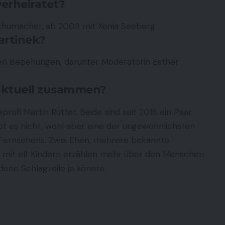
erheiratet?
Schumacher, ab 2003 mit Xenia Seeberg.
artinek?
nen Beziehungen, darunter Moderatorin Esther
 aktuell zusammen?
rofi Martin Rütter. Beide sind seit 2018 ein Paar.
bt es nicht, wohl aber eine der ungewöhnlichsten
Fernsehens. Zwei Ehen, mehrere bekannte
e mit elf Kindern erzählen mehr über den Menschen
dene Schlagzeile je könnte.