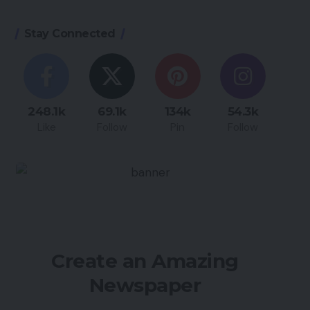
Stay Connected
248.1k
69.1k
134k
54.3k
Like
Follow
Pin
Follow
Create an Amazing
Newspaper