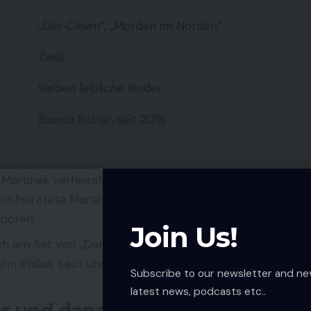
„Der Clown”, „Morden im Norden”
Zwei
Sieben leibliche Kinder
Bianca Rütter, seit 2018
 Martinek verheiratet.
rin heiratete Martinek 1993. Die Ehe hielt bis 1995.
boren.
Join Us!
sich am Set von „Der Clown” kennen und heirateten
hn Philias. Laut übereinstimmenden Berichten ging
Subscribe to our newsletter and ne
latest news, podcasts etc..
or und danach