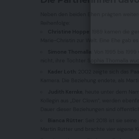
Neben den beiden Ehen prägten weitere 
Reihenfolge:
Christine Hoppe
: 1989 kamen die g
Marie-Christin zur Welt. Eine Ehe gab es 
Simone Thomalla
: Von 1995 bis 1999
nicht, ihre Tochter Sophia Thomalla wuchs
Kader Loth
: 2002 zeigte sich das Pa
Kamera. Die Beziehung endete, als Martin
Judith Kernke
, heute unter dem Na
Kollegin aus „Der Clown”, werden ebenfa
Dauer dieser Beziehungen sind öffentlic
Bianca Rütter
: Seit 2018 ist sie sein
Martin Rütter und brachte vier eigene Ki