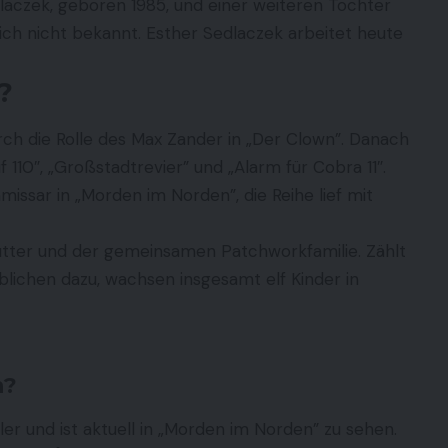
laczek, geboren 1985, und einer weiteren Tochter
lich nicht bekannt. Esther Sedlaczek arbeitet heute
?
h die Rolle des Max Zander in „Der Clown”. Danach
ruf 110″, „Großstadtrevier” und „Alarm für Cobra 11″.
issar in „Morden im Norden”, die Reihe lief mit
Rütter und der gemeinsamen Patchworkfamilie. Zählt
iblichen dazu, wachsen insgesamt elf Kinder in
n?
eler und ist aktuell in „Morden im Norden” zu sehen.