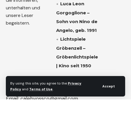
die informieren,
Luca Leon
unterhalten und
Gorgoglione –
unsere Leser
Sohn von Nino de
begeistern.
Angelo, geb. 1991
Lichtspiele
Gröbenzell –
Gröbenlichtspiele
| Kino seit 1950
Kontaktieren Sie uns
By using this site, you agree to the
Privacy
Accept
Policy
and
Terms of Use
.
Email:
calebvossco@gmail.com
Follow US