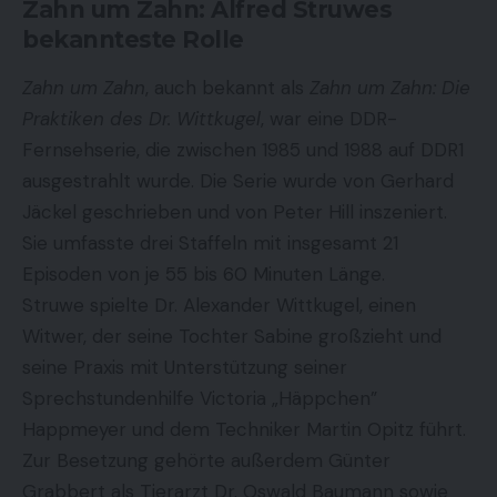
Zahn um Zahn: Alfred Struwes
bekannteste Rolle
Zahn um Zahn
, auch bekannt als
Zahn um Zahn: Die
Praktiken des Dr. Wittkugel
, war eine
DDR-
Fernsehserie
, die zwischen 1985 und 1988 auf DDR1
ausgestrahlt wurde. Die Serie wurde von Gerhard
Jäckel geschrieben und von Peter Hill inszeniert.
Sie umfasste drei Staffeln mit insgesamt 21
Episoden von je 55 bis 60 Minuten Länge.
Struwe spielte Dr. Alexander Wittkugel, einen
Witwer, der seine Tochter Sabine großzieht und
seine Praxis mit Unterstützung seiner
Sprechstundenhilfe Victoria „Häppchen”
Happmeyer und dem Techniker Martin Opitz führt.
Zur Besetzung gehörte außerdem Günter
Grabbert als Tierarzt Dr. Oswald Baumann sowie