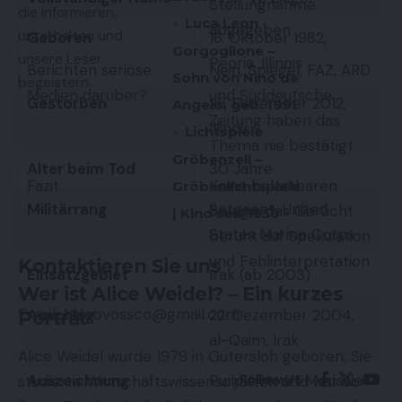
Stellungnahme
die informieren,
Luca Leon
abgegeben
unterhalten und
Geboren
16. Oktober 1982,
Gorgoglione –
unsere Leser
Peoria, Illinois
Berichten seriöse
Nein, Spiegel, FAZ, ARD
Sohn von Nino de
begeistern.
Medien darüber?
und Süddeutsche
Gestorben
26. Dezember 2012,
Angelo, geb. 1991
Zeitung haben das
Illinois
Lichtspiele
Thema nie bestätigt
Gröbenzell –
Alter beim Tod
30 Jahre
Fazit
Keine belastbaren
Gröbenlichtspiele
Militärrang
Sergeant, United
Belege, das Gerücht
| Kino seit 1950
States Marine Corps
beruht auf Spekulation
und Fehlinterpretation
Kontaktieren Sie uns
Einsatzgebiet
Irak (ab 2003)
Wer ist Alice Weidel? – Ein kurzes
Email:
calebvossco@gmail.com
Anschlag
22. Dezember 2004,
Porträt
al-Qaim, Irak
Alice Weidel wurde 1979 in Gütersloh geboren. Sie
Auszeichnung
Purple Heart Medaille
Follow US
studierte Wirtschaftswissenschaften und war vor