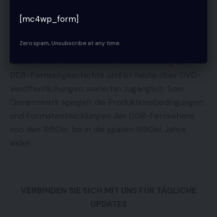
für das DDR-Arztseriengenre behandelt und als
[mc4wp_form]
Dokument einer spezifischen Phase des
ostdeutschen Fernsehens vor der
Zero spam, Unsubscribe at any time.
Wiedervereinigung eingeordnet. Struwes Rolle in
dieser Serie war sein bekanntester Beitrag zur
DDR-Fernsehgeschichte und ist heute über DVD-
Veröffentlichungen weiterhin zugänglich. Sein
Gesamtwerk spiegelt die Produktionsbedingungen
und Formatentwicklungen des DDR-Fernsehens
von den 1950er bis in die späten 1980er Jahre
wider.
VERBINDEN SIE SICH MIT UNS FÜR TÄGLICHE
UPDATES