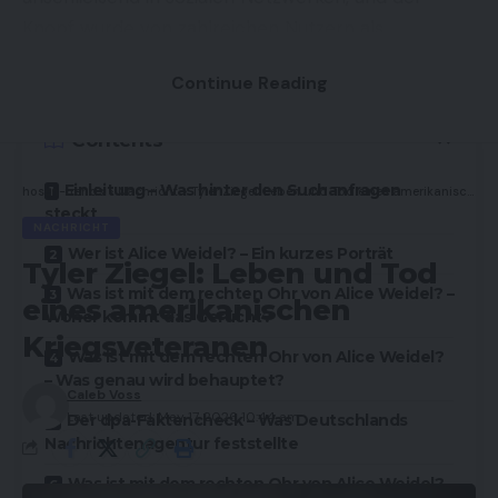
Knopf wurde von zahlreichen Nutzern als
Ohrprothese oder medizinisches Hilfsmittel
Continue Reading
gedeutet.
Contents
Einleitung – Was hinter den Suchanfragen
hosen-trends
>
Nachricht
>
Tyler Ziegel: Leben und Tod eines amerikanischen Kriegsveteranen
steckt
NACHRICHT
Wer ist Alice Weidel? – Ein kurzes Porträt
Tyler Ziegel: Leben und Tod
Was ist mit dem rechten Ohr von Alice Weidel? –
eines amerikanischen
Woher kommt das Gerücht?
Kriegsveteranen
Was ist mit dem rechten Ohr von Alice Weidel?
– Was genau wird behauptet?
Caleb Voss
Last updated: May 17, 2026 10:44 am
Der dpa-Faktencheck – Was Deutschlands
Nachrichtenagentur feststellte
Was ist mit dem rechten Ohr von Alice Weidel?