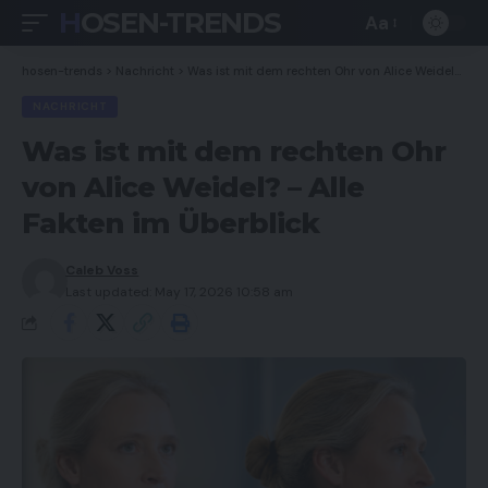
HOSEN-TRENDS
Aa
Font
Resizer
hosen-trends
>
Nachricht
>
Was ist mit dem rechten Ohr von Alice Weidel? – Alle Fakten im Überblick
NACHRICHT
Was ist mit dem rechten Ohr
von Alice Weidel? – Alle
Fakten im Überblick
Caleb Voss
Last updated: May 17, 2026 10:58 am