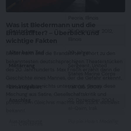
Geboren
16. Oktober 1982,
Peoria, Illinois
Was ist Biedermann und die
Gestorben
26. Dezember 2012,
Brandstifter? – Überblick und
Illinois
wichtige Fakten
Alter beim Tod
30 Jahre
Biedermann und die Brandstifter gehört zu den
bekanntesten deutschsprachigen Theaterstücken
Militärrang
Sergeant, United
des 20. Jahrhunderts. Max Frisch erzählt darin die
States Marine Corps
Geschichte eines Mannes, der die Gefahr erkennt,
aber trotzdem nichts unternimmt. Genau diese
Einsatzgebiet
Irak (ab 2003)
Mischung aus Satire, Gesellschaftskritik und
Anschlag
22. Dezember 2004,
politischem Gleichnis machte das Stück weltweit
al-Qaim, Irak
bekannt.
Auszeichnung
Purple Heart Medaille
Contents