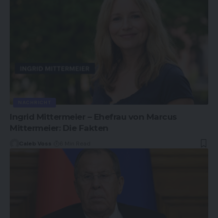
NACHRICHT
Ingrid Mittermeier – Ehefrau von Marcus
Mittermeier: Die Fakten
Caleb Voss
6 Min Read