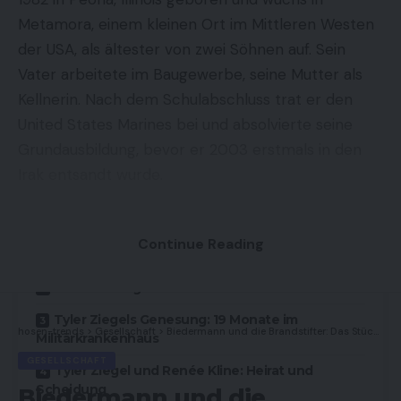
Metamora, einem kleinen Ort im Mittleren Westen
der USA, als ältester von zwei Söhnen auf. Sein
Vater arbeitete im Baugewerbe, seine Mutter als
Kellnerin. Nach dem Schulabschluss trat er den
United States Marines
bei und absolvierte seine
Grundausbildung, bevor er 2003 erstmals in den
Irak entsandt wurde.
Contents
Continue Reading
Wer war Tyler Ziegel? Herkunft und frühe Jahre
Der Anschlag im Irak am 22. Dezember 2004
Tyler Ziegels Genesung: 19 Monate im
hosen-trends
>
Gesellschaft
>
Biedermann und die Brandstifter: Das Stück, das die Welt bis heute nicht vergessen kann
Militärkrankenhaus
GESELLSCHAFT
Tyler Ziegel und Renée Kline: Heirat und
Scheidung
Biedermann und die