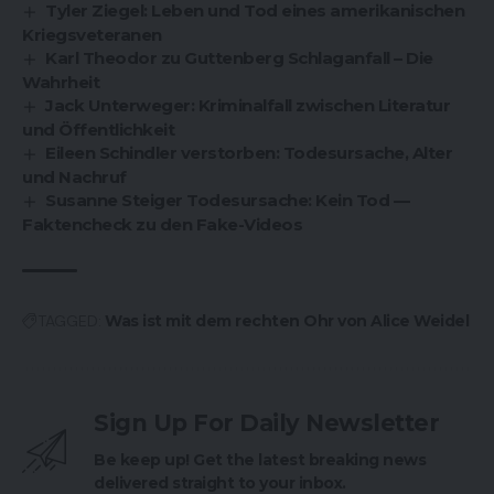
Tyler Ziegel: Leben und Tod eines amerikanischen
Kriegsveteranen
Karl Theodor zu Guttenberg Schlaganfall – Die
Wahrheit
Jack Unterweger: Kriminalfall zwischen Literatur
und Öffentlichkeit
Eileen Schindler verstorben: Todesursache, Alter
und Nachruf
Susanne Steiger Todesursache: Kein Tod —
Faktencheck zu den Fake-Videos
TAGGED:
Was ist mit dem rechten Ohr von Alice Weidel
Sign Up For Daily Newsletter
Be keep up! Get the latest breaking news
delivered straight to your inbox.