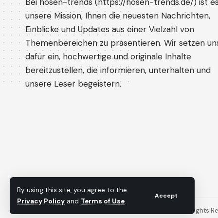
Bei hosen-trends (
https://hosen-trends.de/
) ist e
unsere Mission, Ihnen die neuesten Nachrichten,
Einblicke und Updates aus einer Vielzahl von
Themenbereichen zu präsentieren. Wir setzen un
dafür ein, hochwertige und originale Inhalte
bereitzustellen, die informieren, unterhalten und
unsere Leser begeistern.
By using this site, you agree to the
Accept
Privacy Policy
and
Terms of Use
.
© 2022 Foxiz News Network. Ruby Design Company. All Rights R