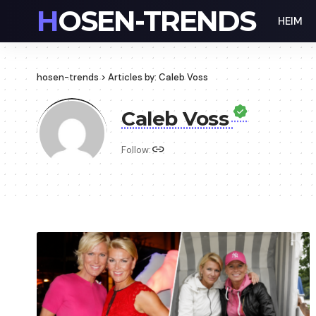
HOSEN-TRENDS
HEIM
hosen-trends
>
Articles by: Caleb Voss
Caleb Voss
Follow: