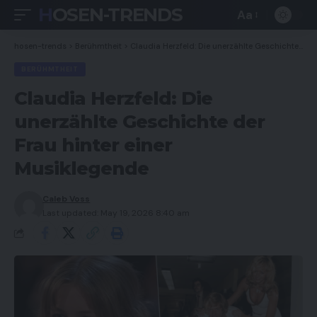
HOSEN-TRENDS
Aa
Font
Resizer
hosen-trends
>
Berühmtheit
>
Claudia Herzfeld: Die unerzählte Geschichte der Frau hinter einer Musiklegende
BERÜHMTHEIT
Claudia Herzfeld: Die
unerzählte Geschichte der
Frau hinter einer
Musiklegende
Caleb Voss
Last updated: May 19, 2026 8:40 am