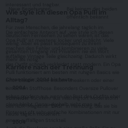
interessant und tragbar.
Neue Beziehungen
Bei keinem der beiden
Wie style ich diesen Opa Pulli im
öffentlich bekannt
Alltag?
Für zwei Menschen, die jahrelang täglich im
Die einfachste Antwort auf „wie style ich diesen
deutschen Fernsehen zu sehen waren, ist das
Opa Pulli“ ist meistens: locker und schlicht. Viele
wenig. Aber es passt konsequent zu ihrem
machen den Fehler und kombinieren zu viele
gesamten Umgang mit Privatem: nie ein Wort
auffällige Vintage Teile gleichzeitig. Dadurch wirkt
mehr als nötig.
das Outfit schnell verkleidet statt modern. Ein Opa
Karriere nach der Trennung
Pulli funktioniert am besten mit ruhigen Basics wie
Chronologie: 2004 bis heute
einer blauen Jeans, weißen Sneakern oder einer
2004
einfachen Stoffhose. Besonders Oversize Pullover
sehen modern aus, wenn der Rest des Outfits eher
Schneider
Rückkehr aus Washington. Moderatorin
clean bleibt. Genau deshalb sieht man auf
des NDR-Magazins
“DAS!”
in Hamburg, das sie bis
Pinterest oft sehr einfache Kombinationen mit nur
heute täglich moderiert.
einem auffälligen Strickteil.
2004