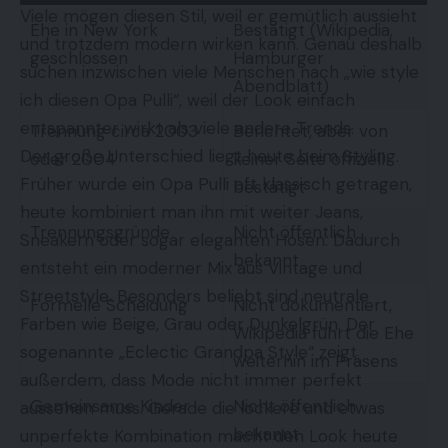
Viele mögen diesen Stil, weil er gemütlich aussieht
Ehe in New York
Bestätigt (Wikipedia,
und trotzdem modern wirken kann. Genau deshalb
geschlossen
Hamburger
suchen inzwischen viele Menschen nach „wie style
Abendblatt)
ich diesen Opa Pulli“, weil der Look einfach
entspannter wirkt als viele andere Trends.
Trennung circa 2003
Berichtet, aber von
Der große Unterschied liegt heute beim Styling.
oder 2004
keiner Seite offiziell
Früher wurde ein Opa Pulli oft klassisch getragen,
bestätigt
heute kombiniert man ihn mit weiter Jeans,
Trennungsgründe
Nicht öffentlich
Sneakern oder sogar eleganten Hosen. Dadurch
bekannt
entsteht ein moderner Mix aus Vintage und
Streetstyle. Besonders beliebt sind neutrale
Formelle Scheidung
Nicht dokumentiert,
Farben wie Beige, Grau oder Dunkelgrün. Der
Wikipedia führt die Ehe
sogenannte „
Eclectic Grandpa Style
“ zeigt
weiterhin im Präsens
außerdem, dass Mode nicht immer perfekt
Gemeinsame Kinder
Nicht öffentlich
aussehen muss. Gerade die lockere und etwas
bekannt
unperfekte Kombination macht den Look heute