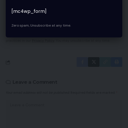
Be keep up! Get the latest breaking news
delivered straight to your inbox.
[mc4wp_form]
[mc4wp_form]
Zero spam, Unsubscribe at any time.
By signing up, you agree to our
Terms of Use
and acknowledge the data
practices in our
Privacy Policy
. You may unsubscribe at any time.
Leave a Comment
Your email address will not be published.
Required fields are marked
*