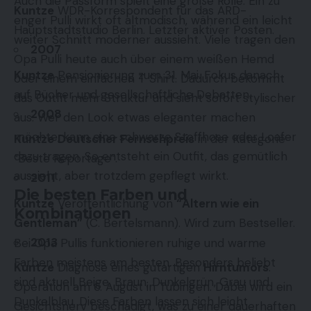
Auch die Passform spielt eine große Rolle. Ein zu
Kuntze
WDR-Korrespondent für das ARD-
enger Pulli wirkt oft altmodisch, während ein leicht
Hauptstadtstudio Berlin. Letzter aktiver Posten.
weiter Schnitt moderner aussieht. Viele tragen den
2007
Opa Pulli heute auch über einem weißen Hemd
Kuntze
Pensionierung zum 31. Mai. Fokus danach
oder einem einfachen T Shirt. Dadurch bekommt
auf Bücher und gesellschaftliche Debatten.
das Outfit mehr Struktur und sieht sofort stylischer
2008
aus. Wer den Look etwas eleganter machen
möchte, kann eine schwarze Stoffhose oder Loafer
Kuntze
Deutscher Fernsehpreis
in der Kategorie
dazu tragen. So entsteht ein Outfit, das gemütlich
“Beste Reportage”.
aussieht, aber trotzdem gepflegt wirkt.
2011
Die besten Farben und
Kuntze
Veröffentlichung von
“Altern wie ein
Kombinationen
Gentleman”
(C. Bertelsmann). Wird zum Bestseller.
2013
Bei Opa Pullis funktionieren ruhige und warme
Farben meistens am besten. Besonders beliebt
Kuntze
Diagnose eines gutartigen
Hirntumors
.
sind aktuell Beige, Braun, Dunkelgrün, Grau und
Operation am 6. August in Tübingen. Dabei wird ein
Dunkelblau. Diese Farben lassen sich leicht
Gesichtsnerv beschädigt, was zu einer dauerhaften