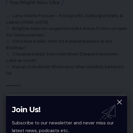
You Might Also Like
Lene Marie Fossen – Fotografin, Selbstporträts &
Leben (1986–2019)
Brigitte Macron ungeschminkt: Neue Fotos sorgen
für Diskussionen
Christina Keiler: Wer ist Roland Kaisers erste
Ehefrau?
Traueranzeige Sven Martinek Ehepartnerinnen:
Lebt er noch?
Nazan Gökdemir Ehemann: Was wirklich bekannt
ist
TAGGED:
Claudia Herzfeld
Join Us!
Subscribe to our newsletter and never miss our
Sign Up For Daily Newsletter
latest news, podcasts etc..