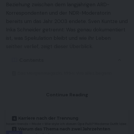
Beziehung zwischen dem langjährigen ARD-
Korrespondenten und der NDR-Moderatorin
bereits um das Jahr 2003 endete. Sven Kuntze und
Inka Schneider getrennt: Was genau dokumentiert
ist, was Spekulation bleibt und wie ihr Leben
seither verlief, zeigt dieser Überblick.
Contents
Das Morgenmagazin, 1994: Wo alles begann
New York und Washington: Die gemeinsamen
Jahre
Continue Reading
Die Trennung: Was Quellen sagen und was
offen bleibt
Karriere nach der Trennung
hosen-trends
>
Mode
>
Wie style ich diesen Opa Pulli? Moderne Outfit Ideen einfach erklärt
Warum das Thema nach zwei Jahrzehnten
MODE