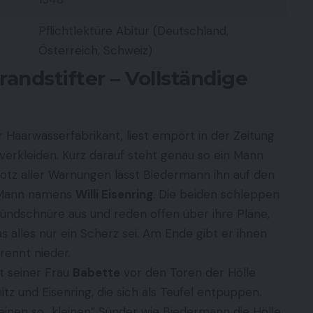
Pflichtlektüre Abitur (Deutschland,
Österreich, Schweiz)
andstifter – Vollständige
 Haarwasserfabrikant, liest empört in der Zeitung
r verkleiden. Kurz darauf steht genau so ein Mann
rotz aller Warnungen lässt Biedermann ihn auf den
r Mann namens
Willi Eisenring
. Die beiden schleppen
Zündschnüre aus und reden offen über ihre Pläne,
s alles nur ein Scherz sei. Am Ende gibt er ihnen
brennt nieder.
t seiner Frau
Babette
vor den Toren der Hölle
itz und Eisenring, die sich als Teufel entpuppen.
 einen so „kleinen” Sünder wie Biedermann die Hölle