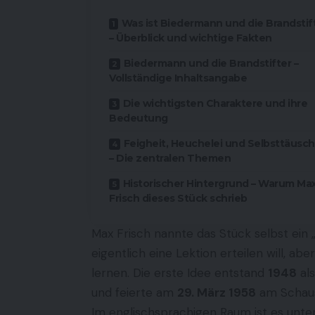
Was ist Biedermann und die Brandstif
– Überblick und wichtige Fakten
Biedermann und die Brandstifter –
Vollständige Inhaltsangabe
Die wichtigsten Charaktere und ihre
Bedeutung
Feigheit, Heuchelei und Selbsttäusc
– Die zentralen Themen
Historischer Hintergrund – Warum Ma
Frisch dieses Stück schrieb
Max Frisch nannte das Stück selbst ein „
eigentlich eine Lektion erteilen will, ab
lernen. Die erste Idee entstand
1948
al
und feierte am
29. März 1958
am
Schau
Im englischsprachigen Raum ist es unte