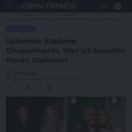
HOSEN-TRENDS
Aa
Font
Resizer
hosen-trends
>
Berühmtheit
>
Sylvester Stallone Ehepartnerin: Wer ist Jennifer Flavin Stallone?
BERÜHMTHEIT
Sylvester Stallone
Ehepartnerin: Wer ist Jennifer
Flavin Stallone?
Caleb Voss
Last updated: May 9, 2026 3:26 pm