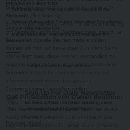
Privatleben bekannt ist
beliebig laut. Er sucht eher nach Bedeutung als
Christina Keiler: Wer ist Roland Kaisers erste
nach schneller Meinung.
Ehefrau?
Ramon Babazadeh Partner: Was über Privatleben
Ein wichtiger Teil seiner Arbeit ist die Beschäftigung
und Karriere bekannt ist
mit Symbolik und Kunst. Beuthner zeigt, dass Bilder,
Daniel Beuthner: Wer er ist und was über ihn
Texte und kulturelle Zeichen mehr erzählen
bekannt ist
können, als man auf den ersten Blick sieht. Seine
Stärke liegt darin, diese Ebenen verständlich zu
machen. Dadurch bekommen seine Inhalte einen
TAGGED:
Brigitte Macron ungeschminkt
besonderen Wert für Zuschauer, die nicht nur
informiert werden möchten, sondern
Zusammenhänge verstehen wollen.
Sign Up For Daily Newsletter
Das Privatleben von Daniel Beuthner
Be keep up! Get the latest breaking news
delivered straight to your inbox.
Über das Privatleben von Daniel Beuthner ist nur
wenig öffentlich bekannt. Er spricht kaum über
[mc4wp_form]
Familie, Beziehungen oder Alltag. Diese Trennung