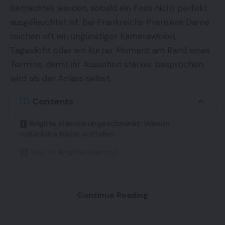
betrachtet werden, sobald ein Foto nicht perfekt
ausgeleuchtet ist. Bei Frankreichs Première Dame
reichen oft ein ungünstiger Kamerawinkel,
Tageslicht oder ein kurzer Moment am Rand eines
Termins, damit ihr Aussehen stärker besprochen
wird als der Anlass selbst.
Contents
Brigitte Macron ungeschminkt: Warum
natürliche Bilder auffallen
Wer ist Brigitte Macron?
Zwischen Stil, Alter und öffentlicher Kritik
Was seriöse Quellen wirklich hergeben
Continue Reading
Warum der Umgang mit solchen Bildern
problematisch ist