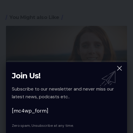
You Might also Like
Join Us!
Subscribe to our newsletter and never miss our
latest news, podcasts etc..
BERÜHMTHEIT
Lene Marie Fossen – Fotografin, Selbstporträts
[mc4wp_form]
& Leben (1986–2019)
Caleb Voss
6 Min Read
Zero spam, Unsubscribe at any time.