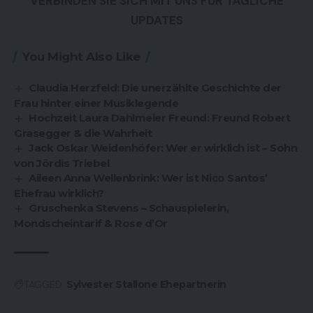
VERBINDEN SIE SICH MIT UNS FÜR TÄGLICHE
UPDATES
You Might Also Like
Claudia Herzfeld: Die unerzählte Geschichte der
Frau hinter einer Musiklegende
Hochzeit Laura Dahlmeier Freund: Freund Robert
Grasegger & die Wahrheit
Jack Oskar Weidenhöfer: Wer er wirklich ist – Sohn
von Jördis Triebel
Aileen Anna Wellenbrink: Wer ist Nico Santos’
Ehefrau wirklich?
Gruschenka Stevens – Schauspielerin,
Mondscheintarif & Rose d’Or
TAGGED:
Sylvester Stallone Ehepartnerin