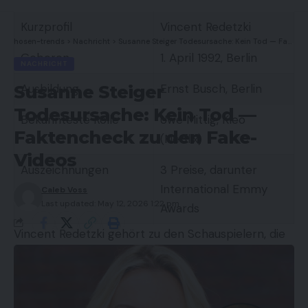
Kurzprofil
Vincent Redetzki
hosen-trends
>
Nachricht
>
Susanne Steiger Todesursache: Kein Tod — Faktencheck zu den Fake-Videos
Geboren
1. April 1992, Berlin
NACHRICHT
Susanne Steiger
Ausbildung
Ernst Busch, Berlin
Todesursache: Kein Tod —
Bekannteste Rolle
Uwe Mittig,
Kleo
Faktencheck zu den Fake-
(Netflix)
Videos
Auszeichnungen
3 Preise, darunter
International Emmy
Caleb Voss
Last updated: May 12, 2026 1:22 pm
Awards
Vincent Redetzki gehört zu den Schauspielern, die
man nicht über Nacht kennt. Seinen Namen hatte
das Berliner Publikum schon in den frühen 2000er
Jahren auf Theaterzetteln gelesen, lange bevor