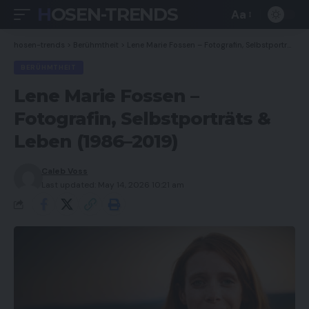
HOSEN-TRENDS
Aa
Font
Resizer
hosen-trends
>
Berühmtheit
>
Lene Marie Fossen – Fotografin, Selbstporträts & Leben (1986–2019)
BERÜHMTHEIT
Lene Marie Fossen –
Fotografin, Selbstporträts &
Leben (1986–2019)
Caleb Voss
Last updated: May 14, 2026 10:21 am