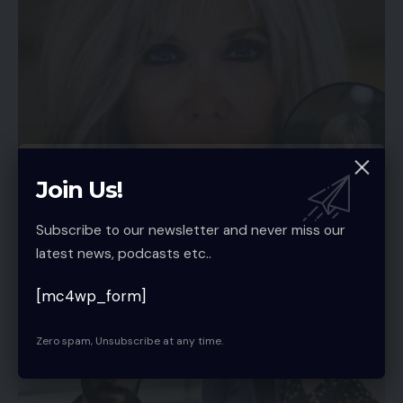
Join Us!
BERÜHMTHEIT
Subscribe to our newsletter and never miss our
Brigitte Macron ungeschminkt: Neue Fotos
latest news, podcasts etc..
sorgen für Diskussionen
Caleb Voss
6 Min Read
[mc4wp_form]
Zero spam, Unsubscribe at any time.