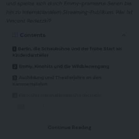
und spielte sich durch Emmy-prämierte Serien bis
hin zu internationalem Streaming-Publikum. Wer ist
Vincent Redetzki?
Contents
Berlin, die Schaubühne und der frühe Start als
Kinderdarsteller
Emmy, Kinohits und die Wildbienengang
Ausbildung und Theaterjahre an den
Kammerspielen
Kleo: Der internationale Durchbruch
Kleo auf Netflix
Levi Strauss, Habibi Baba Boom und was als
Nächstes kommt
Continue Reading
Kategorie
Details