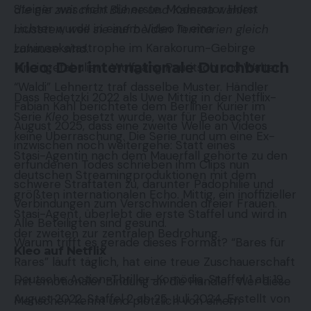
Steiger war nicht die erste. Moderator Horst
die nie zwischen Bühne und Kamera wählen
Lichter wurde in einem Video in eine
mussten, weil sie auf beiden Territorien gleich
Lawinenkatastrophe im Karakorum-Gebirge
zuhause sind.
Kleo: Der internationale Durchbruch
hineingefabuliert. Wolfgang Pauritsch und Walter
“Waldi” Lehnertz traf dasselbe Muster. Händler
Dass Redetzki 2022 als Uwe Mittig in der Netflix-
Fabian Kahl berichtete dem Berliner Kurier im
Serie
Kleo
besetzt wurde, war für Beobachter
August 2025, dass eine zweite Welle an Videos
keine Überraschung. Die Serie rund um eine Ex-
inzwischen noch weitergehe: Statt eines
Stasi-Agentin nach dem Mauerfall gehörte zu den
erfundenen Todes schrieben ihm Clips nun
deutschen Streamingproduktionen mit dem
schwere Straftaten zu, darunter Pädophilie und
größten internationalen Echo. Mittig, ein inoffizieller
Verbindungen zum Verschwinden dreier Frauen.
Stasi-Agent, überlebt die erste Staffel und wird in
Alle Beteiligten sind gesund.
der zweiten zur zentralen Bedrohung.
Warum trifft es gerade dieses Format? “Bares für
Kleo auf Netflix
Rares” läuft täglich, hat eine treue Zuschauerschaft
Deutsche Action-Thriller-Komödie. Staffel 1 ab 19.
mit emotionaler Bindung an die Händler. Wer diese
August 2022, Staffel 2 ab 25. Juli 2024. Erstellt von
Menschen kennt und plötzlich von einem