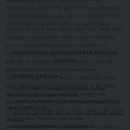
oder Ort
Hochkultur zurückreicht, gehört Vincent Redetzki
zu den Schauspielern, die man im deutschen Film
und Fernsehen gerade nicht übersehen kann.
Eine Suche nach dem Namen plus “ZDF” oder dem
Instagram-Account der Person reicht meistens
aus, um solche Behauptungen innerhalb von
VERBINDEN SIE SICH MIT UNS FÜR TÄGLICHE
Sekunden zu widerlegen. Dass es trotzdem Fans
UPDATES
gab, die an Steigers Haustür standen, zeigt, wie
glaubwürdig diese Videos wirken können.
You Might Also Like
Susanne Steiger steht heute, im Mai 2026, hinter
dem Händlerpult in Pulheim bei “Bares für Rares”,
André Vetters: Familie, Privatleben und die
führt ihre Schmuckgeschäfte in Kerpen und
Verbindung zu Simone Thomalla
Lene Marie Fossen – Fotografin, Selbstporträts &
Bornheim und hat es nicht verdient, monatlich für
Leben (1986–2019)
tot erklärt zu werden. Wer solche Videos teilt, ohne
Lisa Eckhart Größe: Darum wirkt sie auf der Bühne
sie zu prüfen, finanziert genau das
so dünn
Gruschenka Stevens – Schauspielerin,
Geschäftsmodell, das sie produziert. Die Susanne