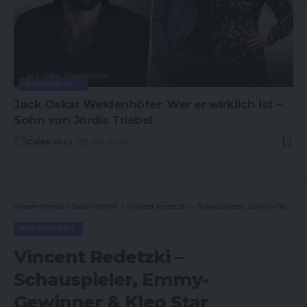
BERÜHMTHEIT
Jack Oskar Weidenhöfer: Wer er wirklich ist –
Sohn von Jördis Triebel
Caleb Voss
5 Min Read
hosen-trends
>
Berühmtheit
>
Vincent Redetzki – Schauspieler, Emmy-Gewinner & Kleo Star
BERÜHMTHEIT
Vincent Redetzki –
Schauspieler, Emmy-
Gewinner & Kleo Star