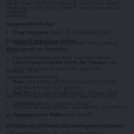
ein großes Nachrichtenportal, meldete je einen
Happens
, in der er als Paule in neun Episoden zu
Todesfall
sehen ist.
Ausgewählte Rollen
Crap Happens
Paule (9 Episoden)
2026
So erkennt man diese Videos
Habibi Baba Boom
Hauptrolle (8 Episoden)
Warnsignale im Überblick
2025
Kein Impressum auf dem YouTube-Kanal
Levi Strauss und der Stoff der Träume
Levi
Die Todesursache wechselt zwischen
Strauss
2024
verschiedenen Videos
Kleo
Uwe Mittig (13 Episoden)
2022 / 2024
Kein Bericht bei ZDF, großen
Das Boot
Junger Kriegsmarine-Offizier
2018
Nachrichtenportalen oder der eigenen Person
Die Wölfe
Bernd Lehmann
2009
KI-Stimme statt echter Journalisten, Stockfotos
Sommer vorm Balkon
Max
2005
als “Beweise”
Mit mehr als 40 Produktionsnachweisen und einer
Reißerische Thumbnails mit fingiertem Datum
Theaterbiographie, die weit in die Berliner