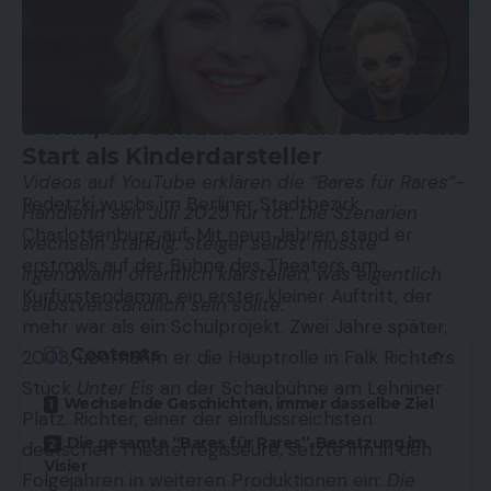
Netflix existierte. Heute, mit über 40
Produktionskrediten und einer Hauptrolle in einer
der meistgesehenen deutschen Streamingserien,
ist er weit über Deutschland hinaus bekannt.
Berlin, die Schaubühne und der frühe
Start als Kinderdarsteller
Videos auf YouTube erklären die “Bares für Rares”-
Redetzki wuchs im Berliner Stadtbezirk
Händlerin seit Juli 2025 für tot. Die Szenarien
Charlottenburg auf. Mit neun Jahren stand er
wechseln ständig. Steiger selbst musste
erstmals auf der Bühne des Theaters am
irgendwann öffentlich klarstellen, was eigentlich
Kurfürstendamm, ein erster kleiner Auftritt, der
selbstverständlich sein sollte.
mehr war als ein Schulprojekt. Zwei Jahre später,
Contents
2003, übernahm er die Hauptrolle in Falk Richters
Stück
Unter Eis
an der Schaubühne am Lehniner
Wechselnde Geschichten, immer dasselbe Ziel
Platz. Richter, einer der einflussreichsten
Die gesamte “Bares für Rares”-Besetzung im
deutschen Theaterregisseure, setzte ihn in den
Visier
Folgejahren in weiteren Produktionen ein:
Die