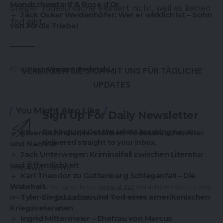
Mondscheintarif & Rose d’Or
Steiger Todesursache existiert nicht, weil es keinen
Jack Oskar Weidenhöfer: Wer er wirklich ist – Sohn
Tod gibt.
von Jördis Triebel
TAGGED:
Vincent Redetzki
VERBINDEN SIE SICH MIT UNS FÜR TÄGLICHE
UPDATES
You Might Also Like
Sign Up For Daily Newsletter
Be keep up! Get the latest breaking news
Eileen Schindler verstorben: Todesursache, Alter
delivered straight to your inbox.
und Nachruf
Jack Unterweger: Kriminalfall zwischen Literatur
und Öffentlichkeit
[mc4wp_form]
Karl Theodor zu Guttenberg Schlaganfall – Die
Wahrheit
By signing up, you agree to our
Terms of Use
and acknowledge the data
Tyler Ziegel: Leben und Tod eines amerikanischen
practices in our
Privacy Policy
. You may unsubscribe at any time.
Kriegsveteranen
Ingrid Mittermeier – Ehefrau von Marcus