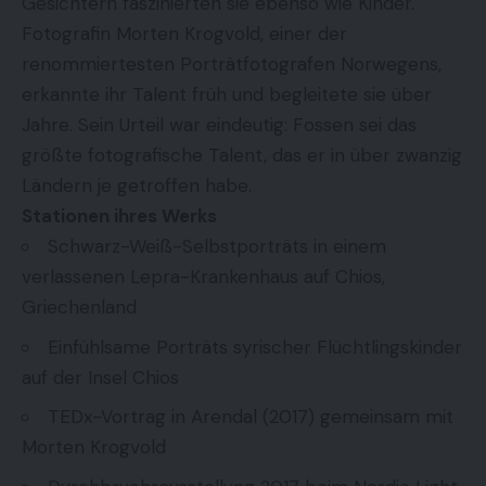
Gesichtern faszinierten sie ebenso wie Kinder.
Fotografin Morten Krogvold, einer der
renommiertesten Porträtfotografen Norwegens,
erkannte ihr Talent früh und begleitete sie über
Jahre. Sein Urteil war eindeutig: Fossen sei das
größte fotografische Talent, das er in über zwanzig
Ländern je getroffen habe.
Stationen ihres Werks
Schwarz-Weiß-Selbstporträts in einem
verlassenen Lepra-Krankenhaus auf Chios,
Griechenland
Einfühlsame Porträts syrischer Flüchtlingskinder
auf der Insel Chios
TEDx-Vortrag in Arendal (2017) gemeinsam mit
Morten Krogvold