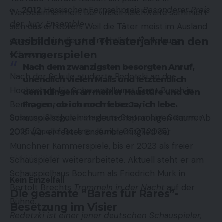
2012
Hessischer Fernsehpreis
Besonderer Preis
Werbeeinnahmen. Bei viraler Reichweite summiert
der Jury, Ensemble
sich das erheblich. Weil die Täter meist im Ausland
operieren, ist die strafrechtliche Verfolgung
Ausbildung und Theaterjahre an den
schwierig.
Kammerspielen
Nach dem zwanzigsten besorgten Anruf,
Nach der Schule studierte Redetzki an der
unendlich vielen Mails und letztendlich
Hochschule für Schauspielkunst Ernst Busch in
dem Klingeln an meiner Haustüre und den
Berlin, einer der renommiertesten
Fragen, ob ich noch lebe: Ja, ich lebe.
Susanne Steiger, Instagram-Statement, Sommer
Schauspielschulen im deutschsprachigen Raum. Ab
2025 (Quelle: Berliner Kurier, 05.07.2025)
2018 war er festes Ensemblemitglied der
Münchner Kammerspiele, bis er 2023 als freier
Schauspieler weiterarbeitete. Aktuell steht er am
Schauspielhaus Bochum als Friedrich Murk in
Kein Einzelfall
Bertolt Brechts
Trommeln in der Nacht
auf der
Die gesamte “Bares für Rares”-
Bühne.
Besetzung im Visier
Redetzki ist einer jener deutschen Schauspieler,