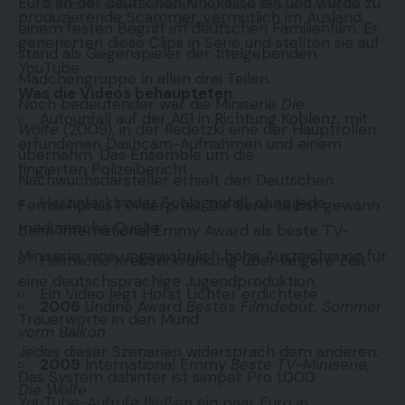
Euro an der deutschen Kinokasse ein und wurde zu
© 2022 Foxiz News Network. Ruby Design Company. All Rights
produzierende Scammer, vermutlich im Ausland,
Reserved.
einem festen Begriff im deutschen Familienfilm. Er
generierten diese Clips in Serie und stellten sie auf
stand als Gegenspieler der titelgebenden
YouTube.
Mädchengruppe in allen drei Teilen.
Was die Videos behaupteten
Noch bedeutender war die Miniserie
Die
Autounfall auf der A61 in Richtung Koblenz, mit
Wölfe
(2009), in der Redetzki eine der Hauptrollen
erfundenen Dashcam-Aufnahmen und einem
übernahm. Das Ensemble um die
fingierten Polizeibericht
Nachwuchsdarsteller erhielt den Deutschen
Herzinfarkt oder Schlaganfall, ohne jede
Fernsehpreis Förderpreis. Die Serie selbst gewann
medizinische Quelle
beim International Emmy Award als beste TV-
Miniserie, eine ungewöhnlich hohe Auszeichnung für
Heimliche Krebserkrankung über längere Zeit
eine deutschsprachige Jugendproduktion.
Ein Video legt Horst Lichter erdichtete
2006
Undine Award
Bestes Filmdebüt, Sommer
Trauerworte in den Mund
vorm Balkon
Jedes dieser Szenarien widersprach dem anderen.
2009
International Emmy
Beste TV-Miniserie,
Das System dahinter ist simpel: Pro 1.000
Die Wölfe
YouTube-Aufrufe fließen ein paar Euro in