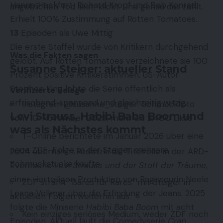
Hanno Hackfort, Richard Kropf und Bob Konrad.
angeblichen Tod liest, klickt. Und genau das zählt.
Erhielt 100% Zustimmung auf Rotten Tomatoes.
13
Episoden als Uwe Mittig
Die erste Staffel wurde von Kritikern durchgehend
Was die Fakten sagen
gelobt. Auf Rotten Tomatoes verzeichnete sie 100
Susanne Steiger: aktueller Stand
Prozent positive Kritikerstimmen. US-Autor
Stephen King lobte die Serie öffentlich als
Verifizierte Belege
erfrischend, spannend und gleichzeitig witzig.
Instagram @susanne_steiger: Schmuckfoto
Levi Strauss, Habibi Baba Boom und
vom 10. November 2025, mehr als 2.400 Likes
was als Nächstes kommt
T-Online berichtete im Januar 2026 über eine
neue ZDF-Folge, in der Steiger mehrere
2024 übernahm Redetzki die Titelrolle in der ARD-
Schmuckstücke kaufte
Eventserie
Levi Strauss und der Stoff der Träume
,
einer vierteiligen Produktion von Regisseurin Neele
ZDF strahlt “Bares für Rares” mit Steiger in
Leana Vollmar über die Erfindung der Jeans. 2025
aktuellen Folgen weiterhin aus
folgte die Miniserie
Habibi Baba Boom
mit acht
Kein einziges seriöses Medium, weder ZDF noch
Episoden. Aktuell läuft die Comedyserie
Crap